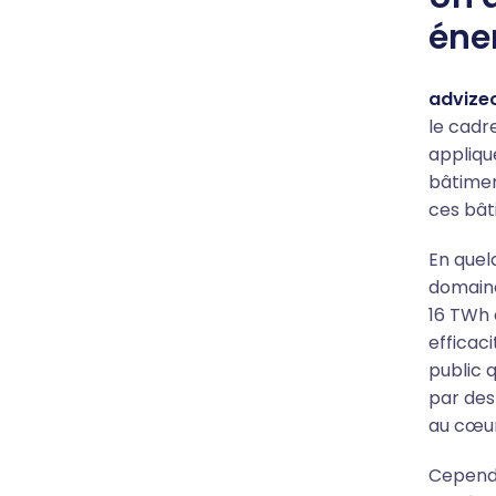
éne
advize
le cadr
applique
bâtimen
ces bât
En quel
domaine
16 TWh 
efficac
public 
par des
au cœur
Cependa