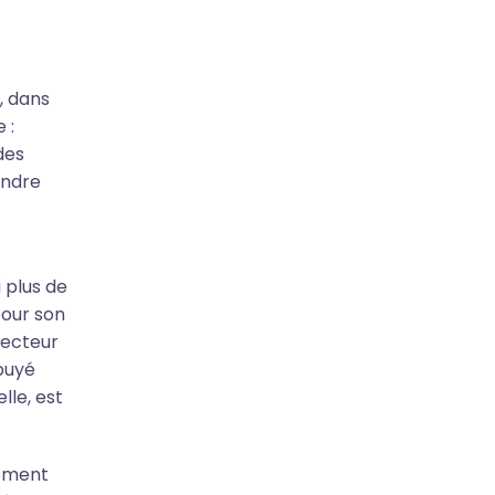
, dans
 :
des
endre
 plus de
pour son
secteur
puyé
lle, est
gement