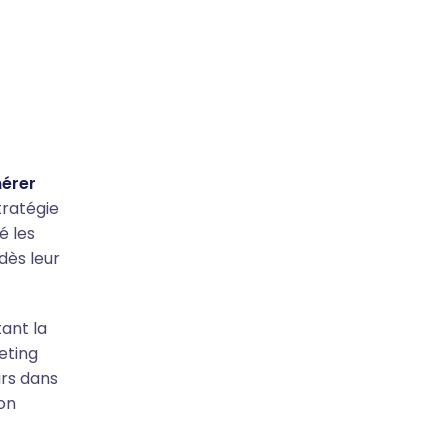
érer
tratégie
é les
dès leur
tant la
eting
urs dans
son