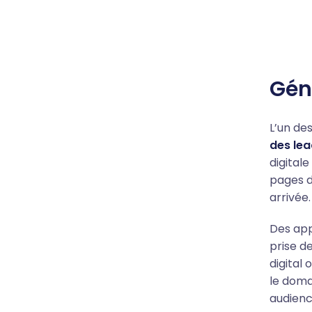
Gén
L’un de
des lea
digitale
pages d’
arrivée.
Des appe
prise d
digital
le domai
audienc