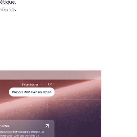
étique.
timents