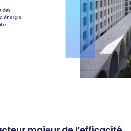
é des
 d’énergie
ité
cteur majeur de l’efficacité