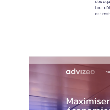
des équi
Leur dé
est res