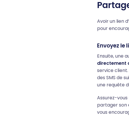
Partage
Avoir un lien 
pour encourage
Envoyez le 
Ensuite, une a
directement a
service clien
des SMS de su
une requête du
Assurez-vous q
partager son 
vous encourage