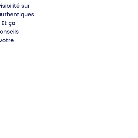
sibilité sur
authentiques
 Et ça
onseils
votre