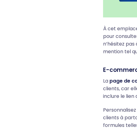
À cet emplacem
pour consulter
n’hésitez pas 
mention tel q
E-commerce
La
page de c
clients, car e
inclure le lie
Personnalisez
clients à part
formules telle