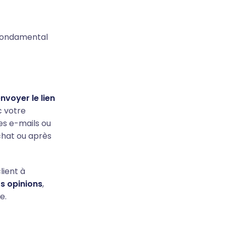
r fondamental
nvoyer le lien
c votre
es e-mails ou
chat ou après
lient à
rs opinions
,
e.