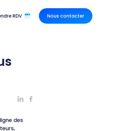
endre RDV
Nous contacter
us
ligne des
teurs,