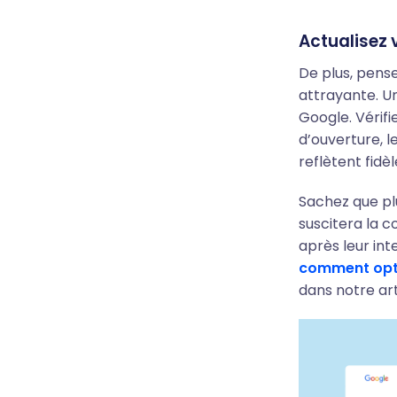
Actualisez 
De plus, pens
attrayante. Un
Google. Vérifi
d’ouverture, l
reflètent fid
Sachez que pl
suscitera la c
après leur in
comment opti
dans notre art