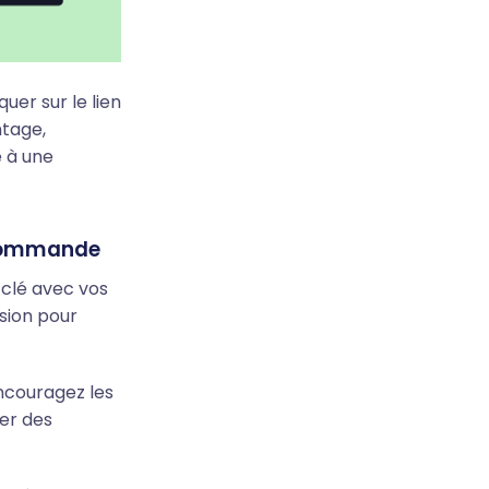
uer sur le lien
ntage,
e à une
 commande
 clé avec vos
asion pour
ncouragez les
ser des